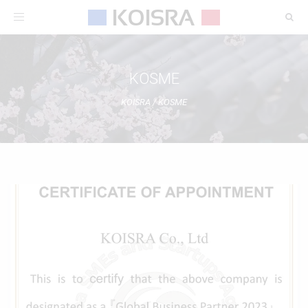
Toggle
navigation
KOSME
KOISRA
/
KOSME