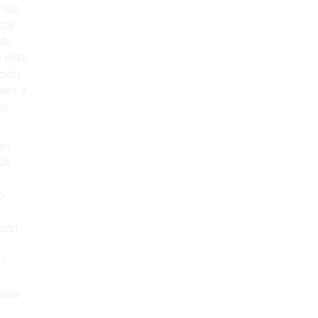
Sur,
cal
 de
 este
ción
les y
os
en
RA
ó
ción
n
para