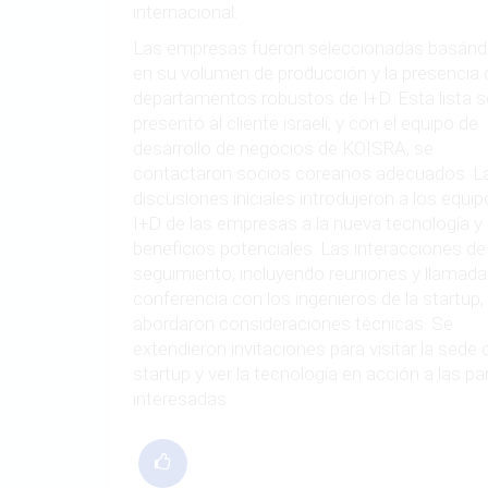
internacional.
Las empresas fueron seleccionadas basán
en su volumen de producción y la presencia 
departamentos robustos de I+D. Esta lista s
presentó al cliente israelí, y con el equipo de
desarrollo de negocios de KOISRA, se
contactaron socios coreanos adecuados. L
discusiones iniciales introdujeron a los equi
I+D de las empresas a la nueva tecnología y
beneficios potenciales. Las interacciones de
seguimiento, incluyendo reuniones y llamada
conferencia con los ingenieros de la startup,
abordaron consideraciones técnicas. Se
extendieron invitaciones para visitar la sede 
startup y ver la tecnología en acción a las pa
interesadas.
RESULTADO: LANZAMIENTO DE
UNA INSTALACIÓN DE