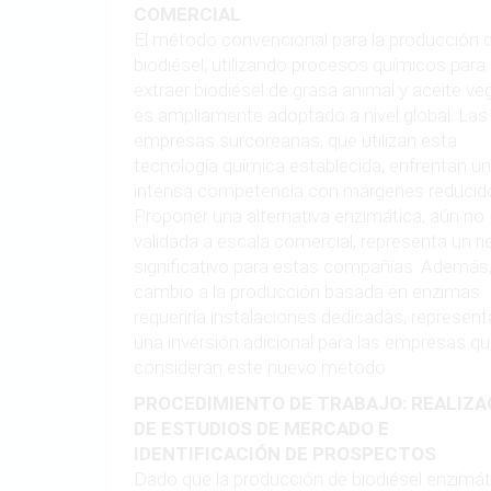
COMERCIAL
El método convencional para la producción 
biodiésel, utilizando procesos químicos para
extraer biodiésel de grasa animal y aceite veg
es ampliamente adoptado a nivel global. Las
empresas surcoreanas, que utilizan esta
tecnología química establecida, enfrentan u
intensa competencia con márgenes reducid
Proponer una alternativa enzimática, aún no
validada a escala comercial, representa un r
significativo para estas compañías. Además,
cambio a la producción basada en enzimas
requeriría instalaciones dedicadas, represen
una inversión adicional para las empresas q
consideran este nuevo método.
PROCEDIMIENTO DE TRABAJO: REALIZA
DE ESTUDIOS DE MERCADO E
IDENTIFICACIÓN DE PROSPECTOS
Dado que la producción de biodiésel enzimát