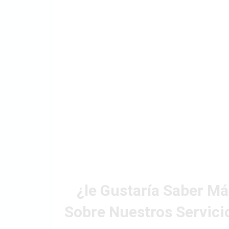
PRODUCCIÓN PIONERA
Una de las empresas, tras visitar la
sede de la startup y realizar prueba
laboratorio con resultados positivo
decidió colaborar con la startup. E
llevó al establecimiento de la prime
instalación de producción de biodié
en Asia Oriental utilizando la
innovadora tecnología enzimática,
marcando un hito significativo en l
adopción de métodos de producci
más limpios y eficientes en la regió
¿le Gustaría Saber M
Sobre Nuestros Servici