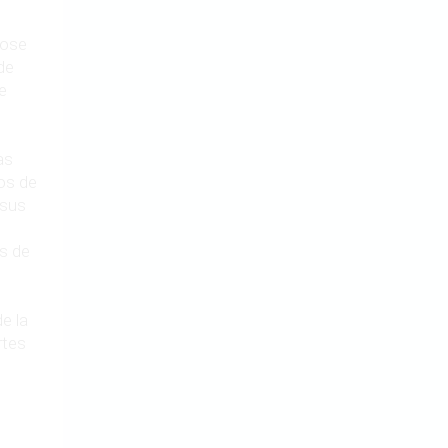
dose
de
e
as
pos de
 sus
s de
de la
rtes