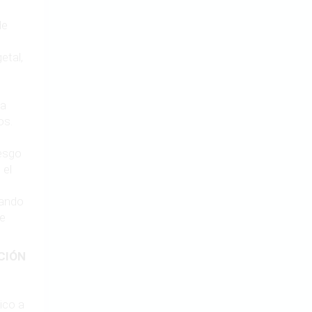
de
etal,
na
os.
iesgo
 el
tando
ue
CIÓN
ico a