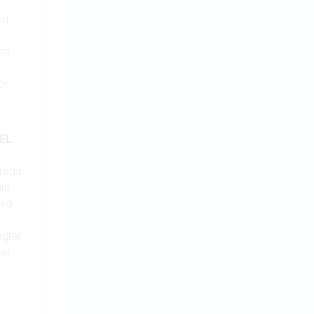
Su
ra
or
EL
rada
la
rea
egrar
el